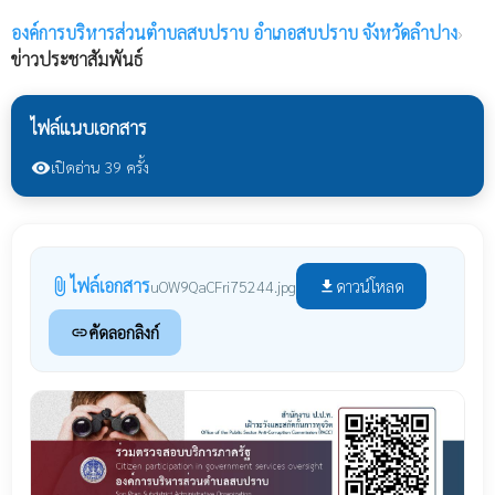
องค์การบริหารส่วนตำบลสบปราบ
อำเภอสบปราบ จังหวัดลำปาง
›
ข่าวประชาสัมพันธ์
ไฟล์แนบเอกสาร
เปิดอ่าน 39 ครั้ง
visibility
ไฟล์เอกสาร
attach_file
ดาวน์โหลด
uOW9QaCFri75244.jpg
file_download
คัดลอกลิงก์
link