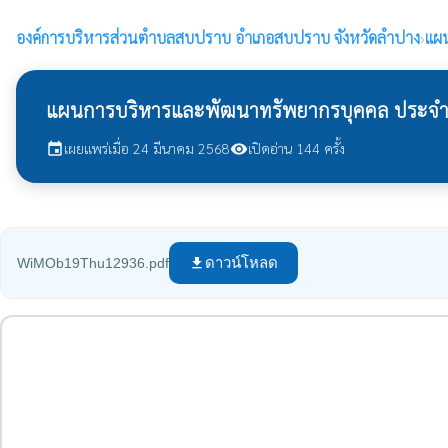
องค์การบริหารส่วนตำบลสบปราบ
อำเภอสบปราบ จังหวัดลำปาง
›
แผ
แผนการบริหารและพัฒนาทรัพยากรบุคคล ประจำ
เผยแพร่เมื่อ 24 มีนาคม 2568
เปิดอ่าน 144 ครั้ง
event
visibility
ดาวน์โหลด
WiMOb19Thu12936.pdf
file_download