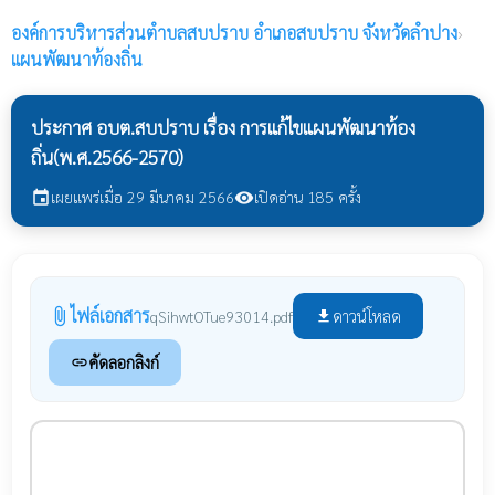
องค์การบริหารส่วนตำบลสบปราบ
อำเภอสบปราบ จังหวัดลำปาง
›
แผนพัฒนาท้องถิ่น
ประกาศ อบต.สบปราบ เรื่อง การแก้ไขแผนพัฒนาท้อง
ถิ่น(พ.ศ.2566-2570)
เผยแพร่เมื่อ 29 มีนาคม 2566
เปิดอ่าน 185 ครั้ง
event
visibility
ไฟล์เอกสาร
attach_file
ดาวน์โหลด
qSihwtOTue93014.pdf
file_download
คัดลอกลิงก์
link