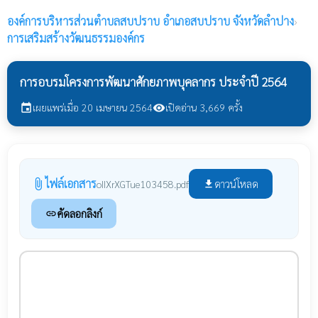
องค์การบริหารส่วนตำบลสบปราบ
อำเภอสบปราบ จังหวัดลำปาง
›
การเสริมสร้างวัฒนธรรมองค์กร
การอบรมโครงการพัฒนาศักยภาพบุคลากร ประจำปี 2564
เผยแพร่เมื่อ 20 เมษายน 2564
เปิดอ่าน 3,669 ครั้ง
event
visibility
ไฟล์เอกสาร
attach_file
ดาวน์โหลด
oIIXrXGTue103458.pdf
file_download
คัดลอกลิงก์
link